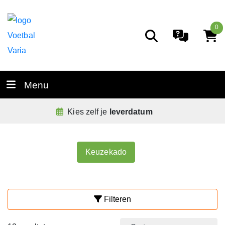
0
Menu
De
allerbeste
service
Keuzekado
Filteren